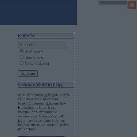
Keresés
Néhány szó
Összes szó
Egész kifejezést
Onlinemarketing blog
Az Onlinemarketing blogon a hazai
és külföldi online marketing
hírekből, információkból merítek.
Ha érdekeset látok, hallok,
olvasok, arról elmondom a
véleményem. Néha pedig csak
leírom, amit szerintem érdemes
tudni az internetes, online, digitális
marketingről.