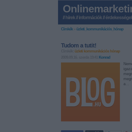
Onlinemarketi
// hírek // információk // érdekessége
Címkék
»
üzleti_kommunikációs_hónap
Tudom a tutit!
Címkék:
üzleti kommunikációs hónap
2009.09.16. szerda 19:41
Konrad
Nemc
igaz
megm
megm
a…