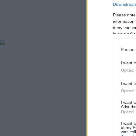
Downstream 
Please note
information 
deny consent
in below Go
Persona
I want t
Opted 
I want t
Opted 
I want 
Advertis
Opted 
I want t
of my P
was col