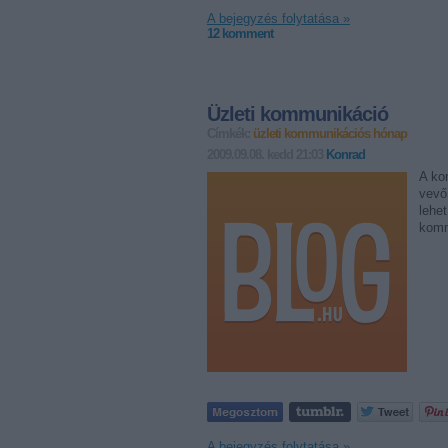
A bejegyzés folytatása »
12
komment
Üzleti kommunikáció
Címkék:
üzleti kommunikációs hónap
2009.09.08. kedd 21:03
Konrad
A ko
vevő
lehet
komm
A bejegyzés folytatása »