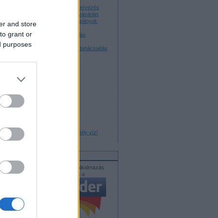
Online kampány tervezés
Online kampány vásárlás
Direkt e-mail kampányok
er and store
Website analízis
to grant or
Keresőoptimalizálás
Keresőmarketing
ed purposes
ÍTÁSA
Online marketing tanácsadás
Fontos dolgok
Twitteren. Vigyázat, mély víz!
Hirdetések
Közösségi média alkalmazás
partnerünk a