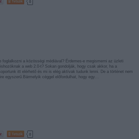
Tetszik
0
-e foglalkozni a közösségi médiával? Érdemes-e megismerni az üzleti
éshozóknak a web 2.0-t? Sokan gondolják, hogy csak akkor, ha a
oportunk itt elérhető és mi is elég aktívak tudunk lenni. De a történet nem
ire egyszerű.Bármelyik céggel előfordulhat, hogy egy…
Tetszik
0