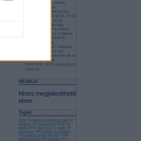
pcmentor:
Tudsz esetleg
ajánlani olyan blogot,
videósorozatot, ahol ezt meg
lehet tanulni?
(
2023.10.24. 23:33
)
Tanulj dolgozni az MI-vel
Aztapaszta:
Mindig nagy
izgalommal vártam a podcast
adását a Meti Heteor-t. Nagyon
fog hiányozni.
(
2023.09.05.
06:45
)
Jó utat, Kelt!
Konrad:
@Androsz: valójában
számos más téma is van
viccelni, és pont azért nem jók az
általad sorolt témák...
(
2023.05.02. 18:17
)
Mivel viccelj?
Utolsó 20
MUNKA!
Nincs megjeleníthető
elem
Tagek
8x80
(
3
)
adatbázis építés hónap
(
5
)
adblock
(
15
)
adverticum
(
4
)
AI
(
8
)
ajánló
(
601
)
analytics
(
7
)
apple
(
3
)
arukereso
(
84
)
arukereso toplista
(
72
)
banner hónap
(
8
)
blog
(
234
)
blogmarketing
(
64
)
blogring
(
97
)