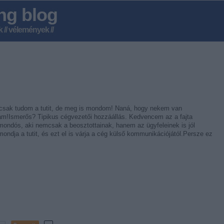
ng blog
k // vélemények //
sak tudom a tutit, de meg is mondom! Naná, hogy nekem van
am!Ismerős? Tipikus cégvezetői hozzáállás. Kedvencem az a fajta
ondós, aki nemcsak a beosztottainak, hanem az ügyfeleinek is jól
ondja a tutit, és ezt el is várja a cég külső kommunikációjától.Persze ez