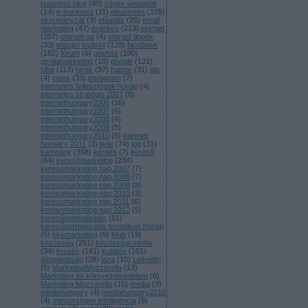
business blog
(
40
)
céges weboldal
(
14
)
e-business
(
11
)
ebusiness
(
109
)
ekormányzat
(
3
)
előadás
(
25
)
email
marketing
(
47
)
érdekes
(
213
)
etarget
(
207
)
etarget qa
(
4
)
etarget tippek
(
33
)
etarget toplista
(
128
)
facebook
(
182
)
fórum
(
6
)
gépház
(
100
)
gerillamarketing
(
10
)
google
(
121
)
hiba
(
113
)
hírek
(
37
)
humor
(
31
)
iab
(
4
)
index
(
33
)
instagram
(
7
)
internetes fejlesztések hónap
(
4
)
internetes stratégia 2007
(
8
)
internethungary2006
(
16
)
internethungary2007
(
6
)
internethungary2008
(
4
)
internethungary2009
(
5
)
internethungary2010
(
6
)
internet
hungary 2011
(
3
)
iwiw
(
74
)
jog
(
31
)
kampány
(
398
)
kérdés
(
7
)
kereső
(
64
)
keresőmarketing
(
234
)
keresomarketing nap 2007
(
7
)
keresomarketing nap 2008
(
7
)
keresomarketing nap 2009
(
8
)
keresomarketing nap 2010
(
3
)
keresomarketing nap 2011
(
6
)
keresomarketing nap 2012
(
5
)
keresőoptimalizálás
(
51
)
keresőoptimalizálás tematikus hónap
(
5
)
kkvmarketing
(
9
)
Klub
(
19
)
közösség
(
251
)
közösségi média
(
34
)
kreatív
(
141
)
kutatás
(
101
)
látogatottság
(
28
)
laza
(
10
)
LinkedIn
(
5
)
MarketingMozzarella
(
13
)
Marketing és környezetvédelem
(
6
)
Marketing Mozzarella
(
15
)
media
(
3
)
mediahungary
(
4
)
mediahungary2010
(
4
)
mesterséges intelligencia
(
9
)