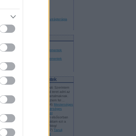
Virágcseppek - Bach virágterápia
tanácsadás
Feedek
RSS 2.0
bejegyzések
,
kommentek
Atom
bejegyzések
,
kommentek
Utolsó kommentek
Mesterséges Geci:
Szerintem
nem lenne szabad teret adni az
AI által készített tartalmaknak.
Mostanában fedeztem fel ...
(
2024.07.05. 07:34
)
Mesterséges
intelligencia, mesterséges
tartalmak - podcast
Konrad:
Itthon én elsősorban
Koren Balázsnál láttam ezt a
témát: kobak.org/blog/
(
2023.10.25. 19:37
)
Tanulj
dolgozni az MI-vel