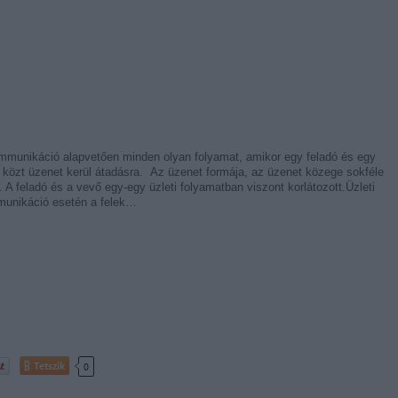
mmunikáció alapvetően minden olyan folyamat, amikor egy feladó és egy
 közt üzenet kerül átadásra. Az üzenet formája, az üzenet közege sokféle
. A feladó és a vevő egy-egy üzleti folyamatban viszont korlátozott.Üzleti
unikáció esetén a felek…
Tetszik
0