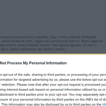
ennapos kommunikációs megoldás, hogy a kínos dolgokat elhallgatják
, akiket kérdeznek erről. Legyen szó kormányzati szervről, állami cégről de
 egy multiról, rendre képesek hazudni. Nem igazán ügyesen, és nem is
 akkor, amikor tutibiztosan nem derül ki, hanem…
Not Process My Personal Information
to opt-out of the sale, sharing to third parties, or processing of your per
formation for targeted advertising by us, please use the below opt-out s
r selection. Please note that after your opt-out request is processed y
eing interest-based ads based on personal information utilized by us or
Tetszik
0
disclosed to third parties prior to your opt-out. You may separately opt-
losure of your personal information by third parties on the IAB’s list of
. This information may also be disclosed by us to third parties on the
IA