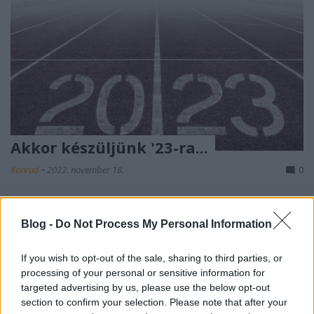
Akkor készüljünk '23-ra...
Konrad
•
2022. november 18.
0
Ami az online marketingben biztos, az a változás. Az
új év is sok új dolgot fog hozni, és ezekre érdemes
Blog -
Do Not Process My Personal Information
időben felkészülni. Ahol lehet, előkészülni, ahol nem,
ott legalább lélekben. Idén megtapasztaltuk a
If you wish to opt-out of the sale, sharing to third parties, or
Facebook új oldalélményét, ami egyrészt egy
processing of your personal or sensitive information for
teljesen új logikát követel meg, másrészt viszont…
targeted advertising by us, please use the below opt-out
section to confirm your selection. Please note that after your