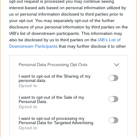
opt-out request is processed you may continue seeing
interest-based ads based on personal information utilized by
us or personal information disclosed to third parties prior to
your opt-out. You may separately opt-out of the further
disclosure of your personal information by third parties on the
IAB’s list of downstream participants. This information may
also be disclosed by us to third parties on the
IAB’s List of
Downstream Participants
that may further disclose it to other
third parties.
Please note that this website/app uses one or more Google
Personal Data Processing Opt Outs
services and may gather and store information including but
not limited to your visit or usage behaviour. You may click to
I want to opt-out of the Sharing of my
personal data.
grant or deny consent to Google and its third-party tags to
Opted In
use your data for below specified purposes in below Google
Az elmúlt húsz év keresései
consent section.
I want to opt-out of the Sale of my
Personal Data.
Konrad
•
2022. október 21.
0
Opted In
I want to opt-out of processing my
Van a Google-nek egy méltatlanul kevéssé ismert
Personal Data for Targeted Advertising.
szolgáltatása, amit persze az értő közönség mégis
Opted In
rendszeresen használ: a Google Trends. Én