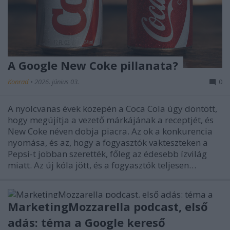
A Google New Coke pillanata?
Konrad
•
2026. június 03.
0
A nyolcvanas évek közepén a Coca Cola úgy döntött,
hogy megújítja a vezető márkájának a receptjét, és
New Coke néven dobja piacra. Az ok a konkurencia
nyomása, és az, hogy a fogyasztók vakteszteken a
Pepsi-t jobban szerették, főleg az édesebb ízvilág
miatt. Az új kóla jött, és a fogyasztók teljesen…
MarketingMozzarella podcast, első
adás: téma a Google kereső