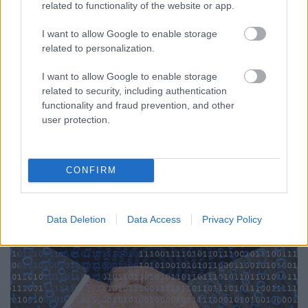
related to functionality of the website or app.
Konrad
•
2022. szeptember 20.
0
I want to allow Google to enable storage
Tény, az automatizált hirdetéskiszolgáló rendszerek
related to personalization.
elterjedésével jelentősen demokratizálódott az
I want to allow Google to enable storage
online hirdetési piac. Mielőtt ennyire elterjedt volna
related to security, including authentication
a Google és a Facebook (illetve mára Meta) hirdetési
functionality and fraud prevention, and other
rendszerek használata, az volt a gyakorlat, hogy
user protection.
minden egyes hirdetési megjelenést egyenként…
CONFIRM
Data Deletion
Data Access
Privacy Policy