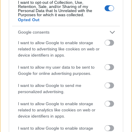
I want to opt-out of Collection, Use,
elsősorban a stratégiákhoz szükséges kutatásokhoz
Retention, Sale, and/or Sharing of my
szeretem használni, de sokszor segít egy-egy
Personal Data that Is Unrelated with the
Purposes for which it was collected.
kampány kitalálásában is. Az alapvető funkciója
Opted Out
mégis az, hogy…
Google consents
I want to allow Google to enable storage
related to advertising like cookies on web or
device identifiers in apps.
I want to allow my user data to be sent to
Google for online advertising purposes.
I want to allow Google to send me
personalized advertising.
I want to allow Google to enable storage
related to analytics like cookies on web or
device identifiers in apps.
Ki hirdessen?
I want to allow Google to enable storage