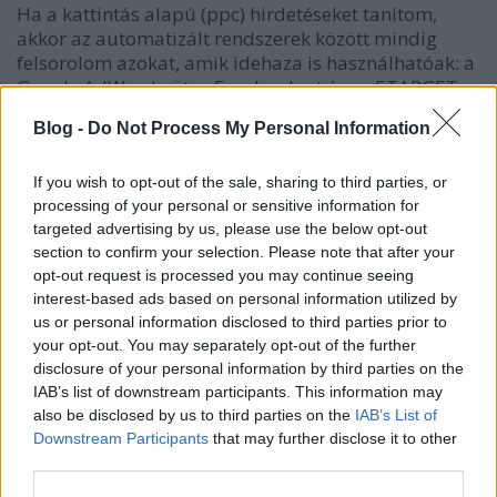
Ha a kattintás alapú (ppc) hirdetéseket tanítom,
akkor az automatizált rendszerek között mindig
felsorolom azokat, amik idehaza is használhatóak: a
Google AdWords-öt, a Facebook-ot és az ETARGET-
et. Ezek közül az AdWords és az ETARGET "magyar
Blog -
Do Not Process My Personal Information
kompatibilis": olyan számlát…
If you wish to opt-out of the sale, sharing to third parties, or
Re: Akik csak az ágyúban
processing of your personal or sensitive information for
gondolkodnak, vesztettek
targeted advertising by us, please use the below opt-out
section to confirm your selection. Please note that after your
Konrad
•
2011. május 12.
2
opt-out request is processed you may continue seeing
interest-based ads based on personal information utilized by
JabJab, vagyis Bobály Mihály nem először ír erősen
us or personal information disclosed to third parties prior to
ppc-s szemszögből nem ppc-s területről. Korábban
your opt-out. You may separately opt-out of the further
disclosure of your personal information by third parties on the
is vitatkoztunk már, de most ismét olyat írt a
IAB’s list of downstream participants. This information may
blogján, amit nem hagyhatok szó
also be disclosed by us to third parties on the
IAB’s List of
nélkül.Megpróbálok egyes elemekre válaszolni, de
Downstream Participants
that may further disclose it to other
előtte elmondanám, hogy nem azért válaszolok,…
third parties.