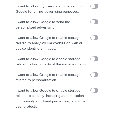
konkurenciám hirdet a cégem, termékem…
I want to allow my user data to be sent to
Google for online advertising purposes.
Közeli helyeken
I want to allow Google to send me
Konrad
•
2010. március 03.
17
personalized advertising.
Ezerszer emlegetett bullshit duma, hogy az internet
I want to allow Google to enable storage
azért (is) jó, mert itt célozhatóak a hirdetések. Igen.
related to analytics like cookies on web or
Elvben. Aztán jön a gyakorlat, és mi szívunk,
device identifiers in apps.
mert...Van egy kedves ügyfelünk, aki eléggé helyi
üzletet csinál: konkrétan ételt lehet nála rendelni
I want to allow Google to enable storage
Budapest bizonyos…
related to functionality of the website or app.
I want to allow Google to enable storage
related to personalization.
Meghosszabbítva
Konrad
•
2010. február 20.
11
I want to allow Google to enable storage
related to security, including authentication
functionality and fraud prevention, and other
Az a jó az internetes megoldásokban, hogy könnyen,
user protection.
költséghatékonyan és elsősorban rugalmasan lehet