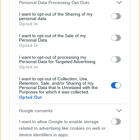
Rohan az idő
Please note that this website/app uses one or more Google
Personal Data Processing Opt Outs
services and may gather and store information including but
Konrad
•
2011. április 21.
3
not limited to your visit or usage behaviour. You may click to
I want to opt-out of the Sharing of my
personal data.
grant or deny consent to Google and its third-party tags to
Opted In
use your data for below specified purposes in below Google
A Facebook növekedési sebessége megdöbbentő.
consent section.
Biztos voltak hasonlóan növekvő szolgáltatások
I want to opt-out of the Sale of my
Personal Data.
idehaza korábban is, de a Facebook az első, ahol
Opted In
több-kevésbé publikus adatokat láthatunk, gyorsan
frissülve. Hiszen a Socialbakers.com-on akár napi
I want to opt-out of processing my
Personal Data for Targeted Advertising.
szinten is nyomon követhetjük, éppen…
Opted In
Szavak, szavak, szavak... - frissítve
I want to opt-out of Collection, Use,
Retention, Sale, and/or Sharing of my
Personal Data that Is Unrelated with the
Konrad
•
2010. március 23.
14
Purposes for which it was collected.
Opted Out
(A bejegyzés alján frissítve.) ...és milyen sokat
Google consents
érhetnek! Gondolj bele, ha a TE neved, vagy a céged,
terméked neve a tét. Vajon mennyit ér ez meg neked?
I want to allow Google to enable storage
És a konkurenciádnak? Visszatérő kérdés,
related to advertising like cookies on web or
rendszeresen belefutok: a Google-ben a
device identifiers in apps.