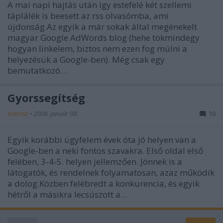
A mai napi hajtás után így estefelé két szellemi
táplálék is beesett az rss olvasómba, ami
újdonság.Az egyik a már sokak által megénekelt
magyar Google AdWords blog (hehe tökmindegy
hogyan linkelem, biztos nem ezen fog múlni a
helyezésük a Google-ben). Még csak egy
bemutatkozó…
Gyorssegítség
Konrad
•
2009. január 08.
10
Egyik korábbi ügyfelem évek óta jó helyen van a
Google-ben a neki fontos szavakra. Első oldal első
felében, 3-4-5. helyen jellemzően. Jönnek is a
látogatók, és rendelnek folyamatosan, azaz működik
a dolog.Közben felébredt a konkurencia, és egyik
hétről a másikra lecsúszott a…