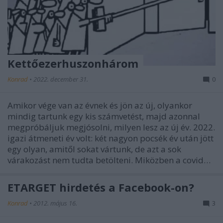
Kettőezerhuszonhárom
Konrad
•
2022. december 31.
0
Amikor vége van az évnek és jön az új, olyankor
mindig tartunk egy kis számvetést, majd azonnal
megpróbáljuk megjósolni, milyen lesz az új év. 2022.
igazi átmeneti év volt: két nagyon pocsék év után jött
egy olyan, amitől sokat vártunk, de azt a sok
várakozást nem tudta betölteni. Miközben a covid…
ETARGET hirdetés a Facebook-on?
Konrad
•
2012. május 16.
3