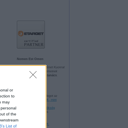
Nomen Est Omen
A Konrád férfinév a német Kuonrat
névből származik. Elemeinek
jelentése:
merész és tanács
.
Forrás
A Cég
sonal or
ection to
Az Onlinemarketing blogot az
Onlinemarketing.hu Kft., mint
ou may
online marketing és
 personal
kommunikációs ügynökség
vezető tanácsadója és
out of the
ügyvezetője írja.
 downstream
Onlinemarketing.hu Kft.
B’s List of