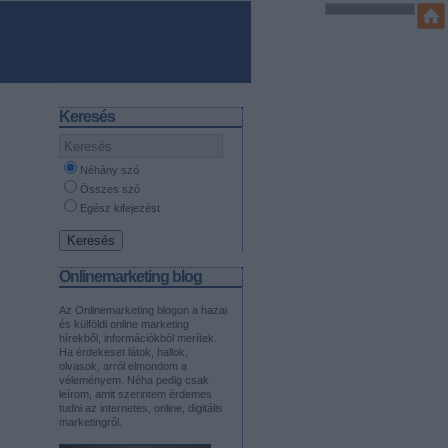
Keresés
Néhány szó
Összes szó
Egész kifejezést
Onlinemarketing blog
Az Onlinemarketing blogon a hazai
és külföldi online marketing
hírekből, információkból merítek.
Ha érdekeset látok, hallok,
olvasok, arról elmondom a
véleményem. Néha pedig csak
leírom, amit szerintem érdemes
tudni az internetes, online, digitális
marketingről.