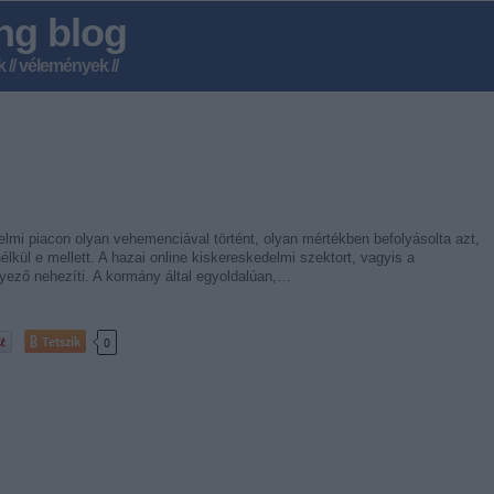
ng blog
k // vélemények //
mi piacon olyan vehemenciával történt, olyan mértékben befolyásolta azt,
lkül e mellett. A hazai online kiskereskedelmi szektort, vagyis a
yező nehezíti. A kormány által egyoldalúan,…
Tetszik
0