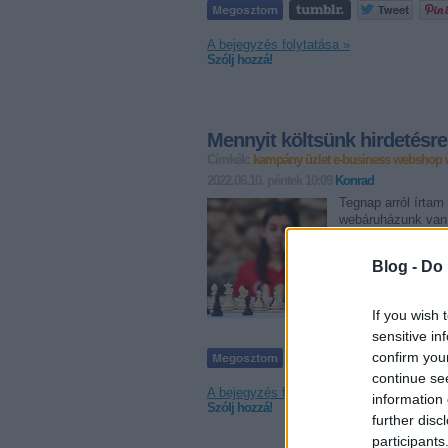
A bejegyzés folytatása »
Szólj hozzá!
Mennyit költsünk hirdetésre
Címkék:
kampány
üzlet
e-business
webshop
2022.06.10. péntek 10:09
Konrad
Tegnap arról írtam
webáruházunk van.
hogy tudjunk költs
pénzünk van. Ha n
Blog -
Do 
If you wish 
sensitive in
confirm you
continue se
A bejegyzés folytatása »
information 
Szólj hozzá!
further disc
participants