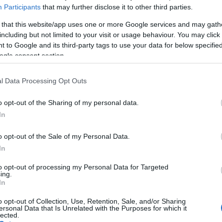
Participants
that may further disclose it to other third parties.
 that this website/app uses one or more Google services and may gath
SÜTI BEÁLLÍTÁSOK MÓDOS
including but not limited to your visit or usage behaviour. You may click 
 to Google and its third-party tags to use your data for below specifi
ogle consent section.
l Data Processing Opt Outs
o opt-out of the Sharing of my personal data.
In
o opt-out of the Sale of my Personal Data.
In
to opt-out of processing my Personal Data for Targeted
ing.
In
o opt-out of Collection, Use, Retention, Sale, and/or Sharing
ersonal Data that Is Unrelated with the Purposes for which it
lected.