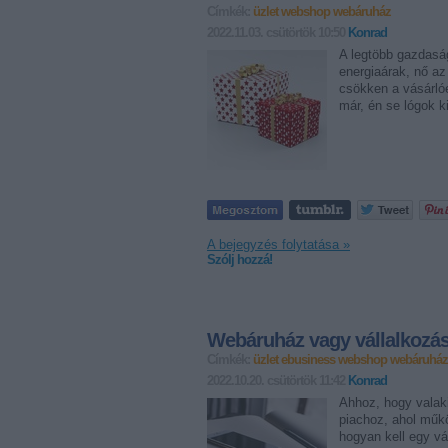
Címkék:
üzlet
webshop
webáruház
2022.11.03. csütörtök 10:50
Konrad
A legtöbb gazdaság
energiaárak, nő a
csökken a vásárlóe
már, én se lógok k
A bejegyzés folytatása »
Szólj hozzá!
Webáruház vagy vállalkozá
Címkék:
üzlet
ebusiness
webshop
webáruház
2022.10.20. csütörtök 11:42
Konrad
Ahhoz, hogy valaki
piachoz, ahol műkö
hogyan kell egy vá