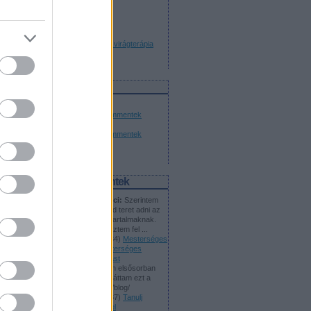
Virágcseppek - Bach virágterápia
tanácsadás
Feedek
RSS 2.0
bejegyzések
,
kommentek
Atom
bejegyzések
,
kommentek
Utolsó kommentek
Mesterséges Geci:
Szerintem
nem lenne szabad teret adni az
AI által készített tartalmaknak.
Mostanában fedeztem fel ...
(
2024.07.05. 07:34
)
Mesterséges
intelligencia, mesterséges
tartalmak - podcast
Konrad:
Itthon én elsősorban
Koren Balázsnál láttam ezt a
témát: kobak.org/blog/
(
2023.10.25. 19:37
)
Tanulj
dolgozni az MI-vel