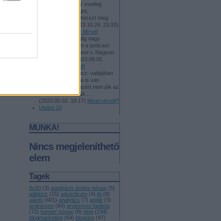
pcmentor:
Tudsz esetleg
ajánlani olyan blogot,
videósorozatot, ahol ezt meg
lehet tanulni?
(
2023.10.24. 23:33
)
Tanulj dolgozni az MI-vel
Aztapaszta:
Mindig nagy
izgalommal vártam a podcast
adását a Meti Heteor-t. Nagyon
fog hiányozni.
(
2023.09.05.
06:45
)
Jó utat, Kelt!
Konrad:
@Androsz: valójában
számos más téma is van
viccelni, és pont azért nem jók az
általad sorolt témák...
(
2023.05.02. 18:17
)
Mivel viccelj?
Utolsó 20
MUNKA!
Nincs megjeleníthető
elem
Tagek
8x80
(
3
)
adatbázis építés hónap
(
5
)
adblock
(
15
)
adverticum
(
4
)
AI
(
8
)
ajánló
(
601
)
analytics
(
7
)
apple
(
3
)
arukereso
(
84
)
arukereso toplista
(
72
)
banner hónap
(
8
)
blog
(
234
)
blogmarketing
(
64
)
blogring
(
97
)