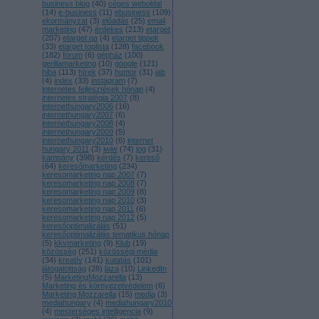
business blog
(
40
)
céges weboldal
(
14
)
e-business
(
11
)
ebusiness
(
109
)
ekormányzat
(
3
)
előadás
(
25
)
email
marketing
(
47
)
érdekes
(
213
)
etarget
(
207
)
etarget qa
(
4
)
etarget tippek
(
33
)
etarget toplista
(
128
)
facebook
(
182
)
fórum
(
6
)
gépház
(
100
)
gerillamarketing
(
10
)
google
(
121
)
hiba
(
113
)
hírek
(
37
)
humor
(
31
)
iab
(
4
)
index
(
33
)
instagram
(
7
)
internetes fejlesztések hónap
(
4
)
internetes stratégia 2007
(
8
)
internethungary2006
(
16
)
internethungary2007
(
6
)
internethungary2008
(
4
)
internethungary2009
(
5
)
internethungary2010
(
6
)
internet
hungary 2011
(
3
)
iwiw
(
74
)
jog
(
31
)
kampány
(
398
)
kérdés
(
7
)
kereső
(
64
)
keresőmarketing
(
234
)
keresomarketing nap 2007
(
7
)
keresomarketing nap 2008
(
7
)
keresomarketing nap 2009
(
8
)
keresomarketing nap 2010
(
3
)
keresomarketing nap 2011
(
6
)
keresomarketing nap 2012
(
5
)
keresőoptimalizálás
(
51
)
keresőoptimalizálás tematikus hónap
(
5
)
kkvmarketing
(
9
)
Klub
(
19
)
közösség
(
251
)
közösségi média
(
34
)
kreatív
(
141
)
kutatás
(
101
)
látogatottság
(
28
)
laza
(
10
)
LinkedIn
(
5
)
MarketingMozzarella
(
13
)
Marketing és környezetvédelem
(
6
)
Marketing Mozzarella
(
15
)
media
(
3
)
mediahungary
(
4
)
mediahungary2010
(
4
)
mesterséges intelligencia
(
9
)