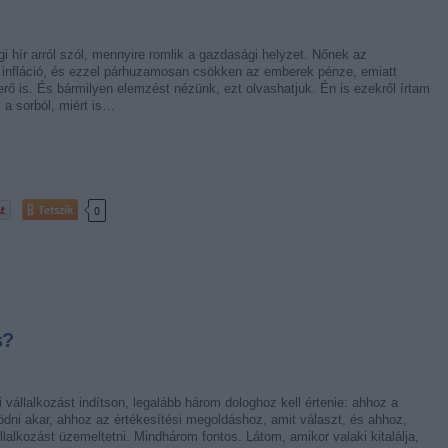
i hír arról szól, mennyire romlik a gazdasági helyzet. Nőnek az
z infláció, és ezzel párhuzamosan csökken az emberek pénze, emiatt
rő is. És bármilyen elemzést nézünk, ezt olvashatjuk. Én is ezekről írtam
i a sorból, miért is…
Tetszik
0
s?
 vállalkozást indítson, legalább három dologhoz kell értenie: ahhoz a
dni akar, ahhoz az értékesítési megoldáshoz, amit választ, és ahhoz,
llalkozást üzemeltetni. Mindhárom fontos. Látom, amikor valaki kitalálja,