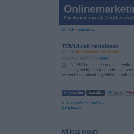
Onlinemarketi
// hírek // információk // érdekessége
Címkék
»
webáruház
TEMUtizált hirdetések
Címkék:
üzlet
e-business
webáruház
2024.04.29. hétfő 09:53
Konrad
A TEMU megjelenése a kiskereskedel
hogy senki nem tudott elmenni szó né
webáruházak piacát egyébként is sok tén
A bejegyzés folytatása »
Szólj hozzá!
Mi lesz most?