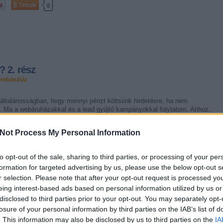
Tetszik
0
? 2. rész
webáruház
 általánosságban, hogy mennyi pénzt költsünk hirdetésre, ha nem
 Ma a webáruházakkal és a lead gyűjtő kampányokkal folytatom. Ahhoz,
égvetést készíteni, természetesen azt is kell tudnunk, induláskor mennyi
incs pénzük elindítani…
Not Process My Personal Information
to opt-out of the sale, sharing to third parties, or processing of your per
formation for targeted advertising by us, please use the below opt-out s
r selection. Please note that after your opt-out request is processed y
Tetszik
0
eing interest-based ads based on personal information utilized by us or
disclosed to third parties prior to your opt-out. You may separately opt-
losure of your personal information by third parties on the IAB’s list of
. This information may also be disclosed by us to third parties on the
IA