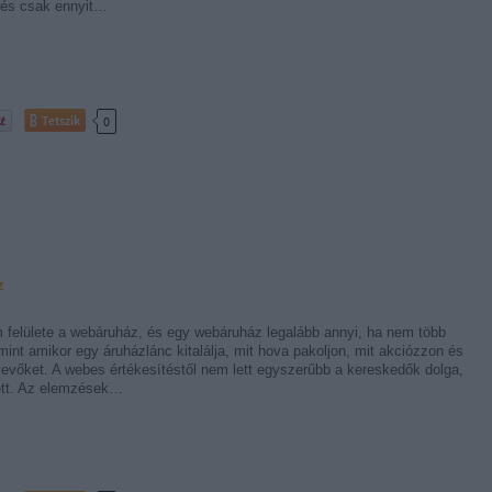
 és csak ennyit…
Tetszik
0
z
 felülete a webáruház, és egy webáruház legalább annyi, ha nem több
mint amikor egy áruházlánc kitalálja, mit hova pakoljon, mit akciózzon és
evőket. A webes értékesítéstől nem lett egyszerűbb a kereskedők dolga,
ett. Az elemzések…