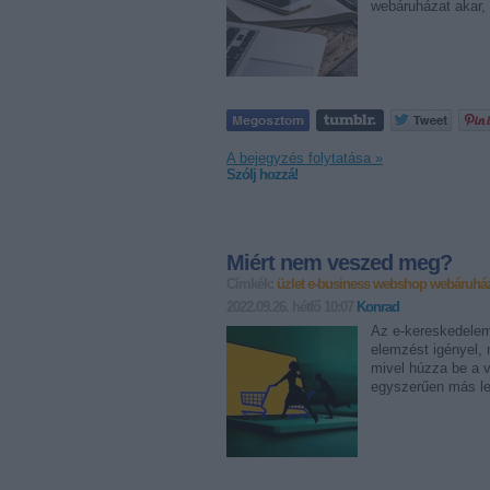
webáruházat akar,
A bejegyzés folytatása »
Szólj hozzá!
Miért nem veszed meg?
Címkék:
üzlet
e-business
webshop
webáruhá
2022.09.26. hétfő 10:07
Konrad
Az e-kereskedelem
elemzést igényel, 
mivel húzza be a v
egyszerűen más l